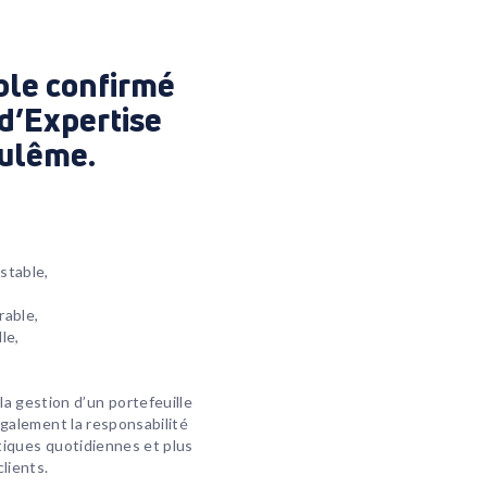
ble confirmé
 d’Expertise
ulême
.
stable,
rable,
le,
la gestion d’un portefeuille
 également la responsabilité
tiques quotidiennes et plus
lients.