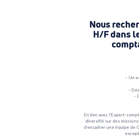
Nous reche
H/F
dans le
compta
– Un e
– Des
– 
En lien avec l’Expert-compt
diversifié sur des missions
d’encadrer une équipe de C
except